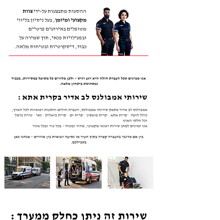
ההסעות מתבצעות על-ידי
צוות
מקצועי ומיומן
, בעל ניסיון בליווי
מטופלים באירועים פרטיים
ובפעילויות פנאי, תוך שמירה על
כבוד, דיסקרטיות ובטיחות מלאה.
אנו מבינים שכל העברת חולה היא רגע רגיש – ולכן מלווים כל מטופל במסירות, בכבוד
ובתחושת ביטחון מלאה.
שירותי אמבולנס לב אדיר בקרית אתא :
אמבולנס לב אדיר מספק שירותי אמבולנס, העברת חולים והסעות רפואיות לכל הארץ,
כולל חיפה · קרית אתא · קרית מוצקין · קרית ים · קרית ביאליק · נשר · טירת כרמל
וכל חלקי הארץ
אנו זמינים למתן שירות רפואי מקצועי, מהיר ובטוח – בכל עיר ובכל אזור​​
בין אם מדובר בהעברה קצרה בתוך העיר או נסיעה רפואית בין אזורים – אנחנו כאן
בשבילכם.
שירות זה ניתן כחלק ממערך :