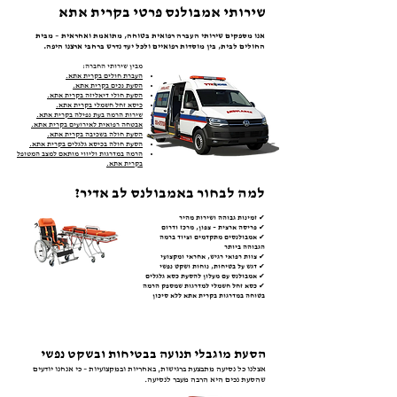
שירותי אמבולנס פרטי בקרית אתא
אנו מספקים שירותי העברה רפואית בטוחה, מתואמת ואחראית – מבית
החולים לבית, בין מוסדות רפואיים ולכל יעד נדרש ברחבי ארצנו היפה.
מבין שירותי החברה:
העברת חולים בקרית אתא.
הסעת נכים בקרית אתא.
הסעת חולי דיאליזה בקרית אתא.
כיסא זחל חשמלי בקרית אתא.
שירות הרמה בעת נפילה בקרית אתא.
אבטחה רפואית לאירועים בקרית אתא.
הסעת חולה בשכיבה בקרית אתא.
הסעת חולה בכיסא גלגלים בקרית אתא.
הרמה במדרגות וליווי מותאם למצב המטופל
בקרית אתא.
למה לבחור באמבולנס לב אדיר?
✔ זמינות גבוהה ושירות מהיר
✔ פריסה ארצית – צפון, מרכז ודרום
✔ אמבולנסים מתקדמים וציוד ברמה
הגבוהה ביותר
✔ צוות רפואי רגיש, אחראי ומקצועי
✔ דגש על בטיחות, נוחות ושקט נפשי
✔ אמבולנס עם מעלון להסעת כסא גלגלים
✔ כסא זחל חשמלי למדרגות שמספק הרמה
בטוחה במדרגות בקרית אתא ללא סיכון
הסעת מוגבלי תנועה בבטיחות ובשקט נפשי
אצלנו כל נסיעה מתבצעת ברגישות, באחריות ובמקצועיות – כי אנחנו יודעים
שהסעת נכים היא הרבה מעבר לנסיעה.