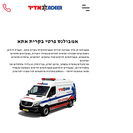
אמבולנס פרטי בקרית אתא
אמבולנס לב אדיר מעניקה שירותי אמבולנס פרטי בקרית אתא , העברת חולים,
הסעת נכים ואבטחה רפואית לאירועים באיזור הקריות, עם צוותים רפואיים
מוסמכים, אמבולנסים חדישים וציוד מתקדם. לתושבים, מוסדות רפואיים
וארגונים
אנו פועלים עם צוות מקצועי, מיומן ואדיב, בעל ניסיון רב בליווי מטופלים ובני
משפחותיהם, ומעמידים לרשותכם אמבולנסים חדישים המאובזרים בציוד
רפואי מתקדם וחדשני – המספק פתרונות מותאמים לכל מקרה ולכל צורך.