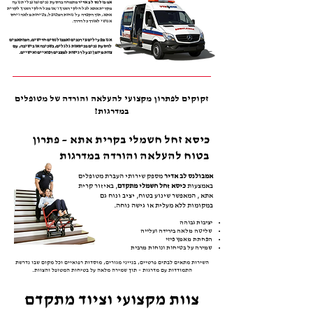
אמבולנס לב אדיר
מתמחה בהסעת נכים ומוגבלי תנועה
מקרית אתא לכל חלקי הארץ ו/או מכל חלקי הארץ לקרית
אתא , תוך הקפדה על נוחות המטופל, בטיחות מלאה ויחס
אנושי לאורך כל הדרך.
אנו מפעילים צי רכבים ואמבולנסים חדישים, המותאמים
להסעת נכים בכיסאות גלגלים, בשכיבה או בישיבה, עם
צוות מיומן ובעל רגישות למצבים רפואיים ואישיים.
זקוקים לפתרון מקצועי להעלאה והורדה של מטופלים
במדרגות?
כיסא זחל חשמלי בקרית אתא – פתרון
בטוח להעלאה והורדה במדרגות
אמבולנס לב אדיר
מספק שירותי העברת מטופלים
באמצעות
כיסא זחל חשמלי מתקדם
, באיזור קרית
אתא , המאפשר שינוע בטוח, יציב ונוח גם
במקומות ללא מעלית או גישה נוחה.
יציבות גבוהה
שליטה מלאה בירידה ועלייה
הפחתת מאמץ פיזי
שמירה על בטיחות ונוחות מרבית
השירות מתאים לבתים פרטיים, בנייני מגורים, מוסדות רפואיים וכל מקום שבו נדרשת
התמודדות עם מדרגות – תוך שמירה מלאה על בטיחות המטופל והצוות.
צוות מקצועי וציוד מתקדם