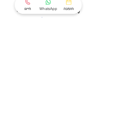
הזמנה
WhatsApp
חייגו
0
0
0
שנות ניסיון
העברות חולים
ימים בשנה
ועשייה בתחום
בשנה
זמנים למענכם
הרפואה דחופה
קבלו הצעה מהירה
ללא התחייבות
חזרו אליי
שירותינו
פינוי לבתי חולים
שירות הרמה
העברת חולים לכל הארץ
הסעת נכים
אבטחת אירועים
כסא זחל חשמלי למדרגות
הסעת חולי דיאליזה
הסעה לאירועי משפחה ופנאי