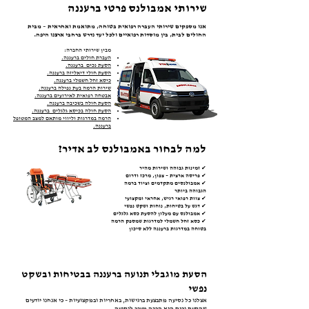
שירותי אמבולנס פרטי ברעננה
אנו מספקים שירותי העברה רפואית בטוחה, מתואמת ואחראית – מבית
החולים לבית, בין מוסדות רפואיים ולכל יעד נדרש ברחבי ארצנו היפה.
מבין שירותי החברה:
העברת חולים ברעננה.
הסעת נכים
ברעננה.
הסעת חולי דיאליזה
ברעננה.
כיסא זחל חשמלי
ברעננה.
שירות הרמה בעת נפילה
ברעננה.
אבטחה רפואית לאירועים
ברעננה.
הסעת חולה בשכיבה
ברעננה.
הסעת חולה בכיסא גלגלים
ברעננה.
הרמה במדרגות וליווי מותאם למצב המטופל
ברעננה.
למה לבחור באמבולנס לב אדיר?
✔ זמינות גבוהה ושירות מהיר
✔ פריסה ארצית – צפון, מרכז ודרום
✔ אמבולנסים מתקדמים וציוד ברמה
הגבוהה ביותר
✔ צוות רפואי רגיש, אחראי ומקצועי
✔ דגש על בטיחות, נוחות ושקט נפשי
✔ אמבולנס עם מעלון להסעת כסא גלגלים
✔ כסא זחל חשמלי למדרגות שמספק הרמה
בטוחה במדרגות ברעננה ללא סיכון
הסעת מוגבלי תנועה ברעננה בבטיחות ובשקט
נפשי
אצלנו כל נסיעה מתבצעת ברגישות, באחריות ובמקצועיות – כי אנחנו יודעים
שהסעת נכים היא הרבה מעבר לנסיעה.