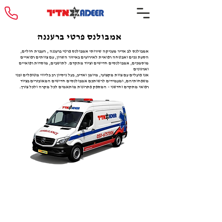
אמבולנס פרטי ברעננה
אמבולנס לב אדיר מעניקה שירותי אמבולנס פרטי ברעננה , העברת חולים,
הסעת נכים ואבטחה רפואית לאירועים באיזור השרון, עם צוותים רפואיים
מוסמכים, אמבולנסים חדישים וציוד מתקדם. לתושבים, מוסדות רפואיים
וארגונים
אנו פועלים עם צוות מקצועי, מיומן ואדיב, בעל ניסיון רב בליווי מטופלים ובני
משפחותיהם, ומעמידים לרשותכם אמבולנסים חדישים המאובזרים בציוד
רפואי מתקדם וחדשני – המספק פתרונות מותאמים לכל מקרה ולכל צורך.