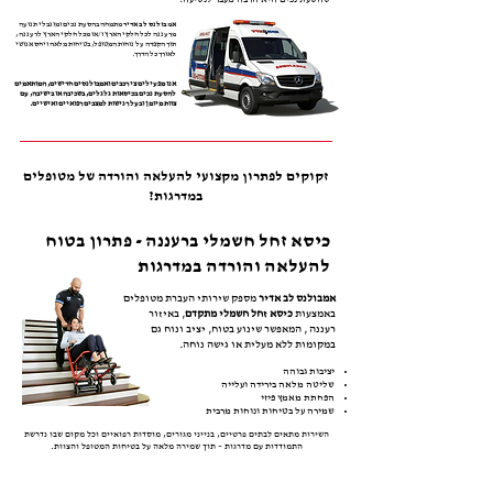
אמבולנס לב אדיר
מתמחה בהסעת נכים ומוגבלי תנועה
מרעננה לכל חלקי הארץ ו/או מכל חלקי הארץ לרעננה ,
תוך הקפדה על נוחות המטופל, בטיחות מלאה ויחס אנושי
לאורך כל הדרך.
אנו מפעילים צי רכבים ואמבולנסים חדישים, המותאמים
להסעת נכים בכיסאות גלגלים, בשכיבה או בישיבה, עם
צוות מיומן ובעל רגישות למצבים רפואיים ואישיים.
זקוקים לפתרון מקצועי להעלאה והורדה של מטופלים
במדרגות?
כיסא זחל חשמלי ברעננה - פתרון בטוח
להעלאה והורדה במדרגות
אמבולנס לב אדיר
מספק שירותי העברת מטופלים
באמצעות
כיסא זחל חשמלי מתקדם
, באיזור
רעננה , המאפשר שינוע בטוח, יציב ונוח גם
במקומות ללא מעלית או גישה נוחה.
יציבות גבוהה
שליטה מלאה בירידה ועלייה
הפחתת מאמץ פיזי
שמירה על בטיחות ונוחות מרבית
השירות מתאים לבתים פרטיים, בנייני מגורים, מוסדות רפואיים וכל מקום שבו נדרשת
התמודדות עם מדרגות – תוך שמירה מלאה על בטיחות המטופל והצוות.