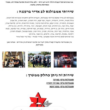
אנו מבינים שכל העברת חולה היא רגע רגיש – ולכן מלווים כל מטופל במסירות, בכבוד
ובתחושת ביטחון מלאה.
שירותי אמבולנס לב אדיר ברעננה :
אמבולנס לב אדיר מספק שירותי אמבולנס, העברת חולים והסעות רפואיות לכל הארץ,
כולל נתניה, חדרה, הרצליה, רעננה, כפר סבא, הוד השרון, רמת השרון, תל אביב
הצפונית, קיסריה, זכרון יעקב, פרדס חנה-כרכור, נתניה הדרומית, חריש, קדימה-צורן,
יבנה, בית ינאי, עין החורש, שער הגולן, חפציבה, יגור, בית ליד, חירות, עין איילה,
מעוז חיים, נווה ים, גן חיים, נורדיה, גבעת חן, כפר סירקין, צפריה, אור עקיבא, גבעת
אבני, פרדסיה, כפר יונה, אורנית, סביון, נווה ימין, גבעת שמואל, חבצלת השרון,
ירקונה, פסגות, קדימה, צורן, חרשים, עין שמר, בית חנן
אנו זמינים למתן שירות רפואי מקצועי, מהיר ובטוח – בכל עיר ובכל אזור​​
בין אם מדובר בהעברה קצרה בתוך העיר או נסיעה רפואית בין אזורים – אנחנו כאן
בשבילכם.
שירות זה ניתן כחלק ממערך :
אמבולנס פרטי במרכז
אמבולנס פרטי באיזור השרון
אמבולנס פרטי בכפר סבא