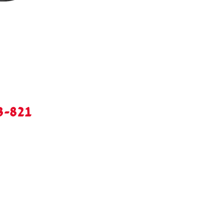
3-821
מ