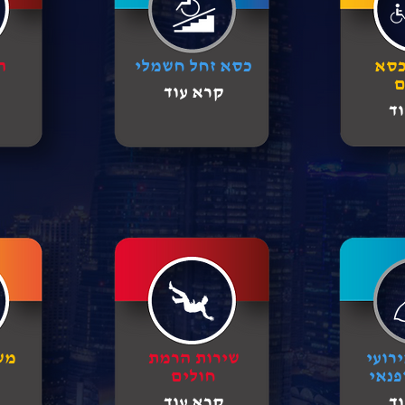
כסא
כסא זחל חשמלי
ה
ם
קרא עוד
ד
רועי
שירות הרמת
מש
פנאי
חולים
ד
קרא עוד