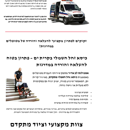
אמבולנס לב אדיר
מתמחה בהסעת נכים ומוגבלי תנועה
מקרית ים לכל חלקי הארץ ו/או מכל חלקי הארץ לקרית
ים , תוך הקפדה על נוחות המטופל, בטיחות מלאה ויחס
אנושי לאורך כל הדרך.
אנו מפעילים צי רכבים ואמבולנסים חדישים, המותאמים
להסעת נכים בכיסאות גלגלים, בשכיבה או בישיבה, עם
צוות מיומן ובעל רגישות למצבים רפואיים ואישיים.
זקוקים לפתרון מקצועי להעלאה והורדה של מטופלים
במדרגות?
כיסא זחל חשמלי בקרית ים – פתרון בטוח
להעלאה והורדה במדרגות
אמבולנס לב אדיר
מספק שירותי העברת מטופלים
באמצעות
כיסא זחל חשמלי מתקדם
, באיזור קרית
ים, המאפשר שינוע בטוח, יציב ונוח גם במקומות
ללא מעלית או גישה נוחה.
יציבות גבוהה
שליטה מלאה בירידה ועלייה
הפחתת מאמץ פיזי
שמירה על בטיחות ונוחות מרבית
השירות מתאים לבתים פרטיים, בנייני מגורים, מוסדות רפואיים וכל מקום שבו נדרשת
התמודדות עם מדרגות – תוך שמירה מלאה על בטיחות המטופל והצוות.
צוות מקצועי וציוד מתקדם