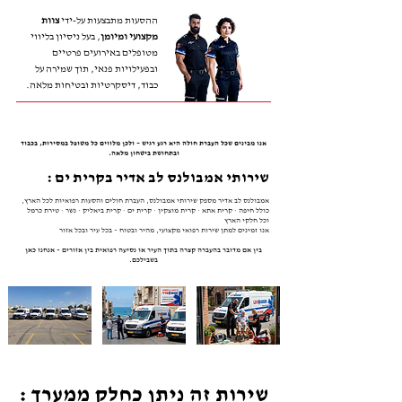
ההסעות מתבצעות על-ידי
צוות
מקצועי ומיומן
, בעל ניסיון בליווי
מטופלים באירועים פרטיים
ובפעילויות פנאי, תוך שמירה על
כבוד, דיסקרטיות ובטיחות מלאה.
אנו מבינים שכל העברת חולה היא רגע רגיש – ולכן מלווים כל מטופל במסירות, בכבוד
ובתחושת ביטחון מלאה.
שירותי אמבולנס לב אדיר בקרית ים :
אמבולנס לב אדיר מספק שירותי אמבולנס, העברת חולים והסעות רפואיות לכל הארץ,
כולל חיפה · קרית אתא · קרית מוצקין · קרית ים · קרית ביאליק · נשר · טירת כרמל
וכל חלקי הארץ
אנו זמינים למתן שירות רפואי מקצועי, מהיר ובטוח – בכל עיר ובכל אזור​​
בין אם מדובר בהעברה קצרה בתוך העיר או נסיעה רפואית בין אזורים – אנחנו כאן
בשבילכם.
שירות זה ניתן כחלק ממערך :