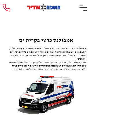
אמבולנס פרטי בקרית ים
אמבולנס לב אדיר מעניקה שירותי אמבולנס פרטי בקרית ים , העברת חולים,
הסעת נכים ואבטחה רפואית לאירועים באיזור הקריות, עם צוותים רפואיים
מוסמכים, אמבולנסים חדישים וציוד מתקדם. לתושבים, מוסדות רפואיים
וארגונים
אנו פועלים עם צוות מקצועי, מיומן ואדיב, בעל ניסיון רב בליווי מטופלים ובני
משפחותיהם, ומעמידים לרשותכם אמבולנסים חדישים המאובזרים בציוד
רפואי מתקדם וחדשני – המספק פתרונות מותאמים לכל מקרה ולכל צורך.