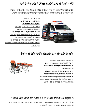
שירותי אמבולנס פרטי בקרית ים
אנו מספקים שירותי העברה רפואית בטוחה, מתואמת ואחראית – מבית
החולים לבית, בין מוסדות רפואיים ולכל יעד נדרש ברחבי ארצנו היפה.
מבין שירותי החברה:
העברת חולים בקרית ים.
הסעת נכים בקרית
ים.
הסעת חולי דיאליזה בקרית
ים.
כיסא זחל חשמלי בקרית
ים.
שירות הרמה בעת נפילה בקרית
ים.
אבטחה רפואית לאירועים בקרית
ים.
הסעת חולה בשכיבה בקרית
ים.
הסעת חולה בכיסא גלגלים בקרית
ים.
הרמה במדרגות וליווי מותאם למצב המטופל
בקרית
ים.
למה לבחור באמבולנס לב אדיר?
✔ זמינות גבוהה ושירות מהיר
✔ פריסה ארצית – צפון, מרכז ודרום
✔ אמבולנסים מתקדמים וציוד ברמה
הגבוהה ביותר
✔ צוות רפואי רגיש, אחראי ומקצועי
✔ דגש על בטיחות, נוחות ושקט נפשי
✔ אמבולנס עם מעלון להסעת כסא גלגלים
✔ כסא זחל חשמלי למדרגות שמספק הרמה
בטוחה במדרגות בקרית ים ללא סיכון
הסעת מוגבלי תנועה בבטיחות ובשקט נפשי
אצלנו כל נסיעה מתבצעת ברגישות, באחריות ובמקצועיות – כי אנחנו יודעים
שהסעת נכים היא הרבה מעבר לנסיעה.