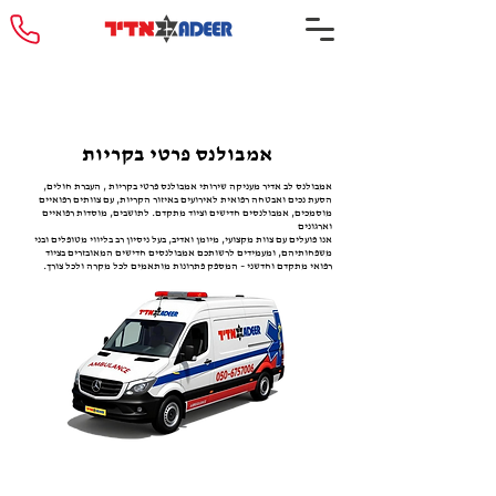
אמבולנס פרטי בקריות
אמבולנס לב אדיר מעניקה שירותי אמבולנס פרטי בקריות , העברת חולים,
הסעת נכים ואבטחה רפואית לאירועים באיזור הקריות, עם צוותים רפואיים
מוסמכים, אמבולנסים חדישים וציוד מתקדם. לתושבים, מוסדות רפואיים
וארגונים
אנו פועלים עם צוות מקצועי, מיומן ואדיב, בעל ניסיון רב בליווי מטופלים ובני
משפחותיהם, ומעמידים לרשותכם אמבולנסים חדישים המאובזרים בציוד
רפואי מתקדם וחדשני – המספק פתרונות מותאמים לכל מקרה ולכל צורך.