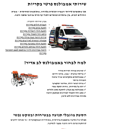
שירותי אמבולנס פרטי בקריות
אנו מספקים שירותי העברה רפואית בטוחה, מתואמת ואחראית – מבית
החולים לבית, בין מוסדות רפואיים ולכל יעד נדרש ברחבי ארצנו היפה.
מבין שירותי החברה:
העברת חולים בקריות
הסעת נכים בקריות
הסעת חולי דיאליזה בקריות
כיסא זחל חשמלי בקריות
שירות הרמה בעת נפילה בקריות
אבטחה רפואית לאירועים בקריות
הסעת חולה בשכיבה בקריות
הסעת חולה בכיסא גלגלים בקריות
הרמה במדרגות וליווי מותאם למצב המטופל
בקריות
למה לבחור באמבולנס לב אדיר?
✔ זמינות גבוהה ושירות מהיר
✔ פריסה ארצית – צפון, מרכז ודרום
✔ אמבולנסים מתקדמים וציוד ברמה
הגבוהה ביותר
✔ צוות רפואי רגיש, אחראי ומקצועי
✔ דגש על בטיחות, נוחות ושקט נפשי
✔ אמבולנס עם מעלון להסעת כסא גלגלים
✔ כסא זחל חשמלי למדרגות שמספק הרמה
בטוחה במדרגות ללא סיכון
הסעת מוגבלי תנועה בבטיחות ובשקט נפשי
אצלנו כל נסיעה מתבצעת ברגישות, באחריות ובמקצועיות – כי אנחנו יודעים
שהסעת נכים היא הרבה מעבר לנסיעה.