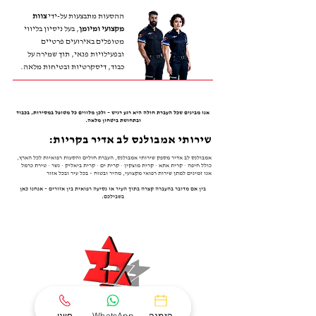
ההסעות מתבצעות על-ידי
צוות
מקצועי ומיומן
, בעל ניסיון בליווי
מטופלים באירועים פרטיים
ובפעילויות פנאי, תוך שמירה על
כבוד, דיסקרטיות ובטיחות מלאה.
אנו מבינים שכל העברת חולה היא רגע רגיש – ולכן מלווים כל מטופל במסירות, בכבוד
ובתחושת ביטחון מלאה.
שירותי אמבולנס לב אדיר בקריות:
אמבולנס לב אדיר מספק שירותי אמבולנס, העברת חולים והסעות רפואיות לכל הארץ,
כולל חיפה · קרית אתא · קרית מוצקין · קרית ים · קרית ביאליק · נשר · טירת כרמל
אנו זמינים למתן שירות רפואי מקצועי, מהיר ובטוח – בכל עיר ובכל אזור​​
בין אם מדובר בהעברה קצרה בתוך העיר או נסיעה רפואית בין אזורים – אנחנו כאן
בשבילכם.
0
0
0
הזמנה
WhatsApp
חייגו