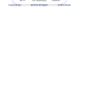
שנות ניסיון
העברות חולים
ימים בשנה
ועשייה בתחום
בשנה
זמנים למענכם
הרפואה דחופה
קבלו הצעה מהירה
ללא התחייבות
חזרו אליי
שירותינו
פינוי לבתי חולים
שירות הרמה
העברת חולים לכל הארץ
הסעת נכים
אבטחת אירועים
כסא זחל חשמלי למדרגות
הסעת חולי דיאליזה
הסעה לאירועי משפחה ופנאי