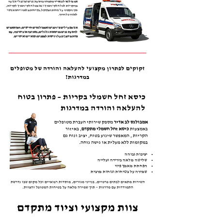
אמבולנס לב אדיר
מתמחה בהסעת נכים ומוגבלי תנועה
מהקריות לכל חלקי הארץ ו/או מכל חלקי הארץ לקריות ,
תוך הקפדה על נוחות המטופל, בטיחות מלאה ויחס אנושי
לאורך כל הדרך.
אנו מפעילים צי רכבים ואמבולנסים חדישים, המותאמים
להסעת נכים בכיסאות גלגלים, בשכיבה או בישיבה, עם
צוות מיומן ובעל רגישות למצבים רפואיים ואישיים.
זקוקים לפתרון מקצועי להעלאה והורדה של מטופלים
במדרגות?
כיסא זחל חשמלי בקריות – פתרון בטוח
להעלאה והורדה במדרגות
אמבולנס לב אדיר
מספק שירותי העברת מטופלים
באמצעות
כיסא זחל חשמלי מתקדם
, באיזור
הקריות , המאפשר שינוע בטוח, יציב ונוח גם
במקומות ללא מעלית או גישה נוחה.
יציבות גבוהה
שליטה מלאה בירידה ועלייה
הפחתת מאמץ פיזי
שמירה על בטיחות ונוחות מרבית
השירות מתאים לבתים פרטיים, בנייני מגורים, מוסדות רפואיים וכל מקום שבו נדרשת
התמודדות עם מדרגות – תוך שמירה מלאה על בטיחות המטופל והצוות.
צוות מקצועי וציוד מתקדם