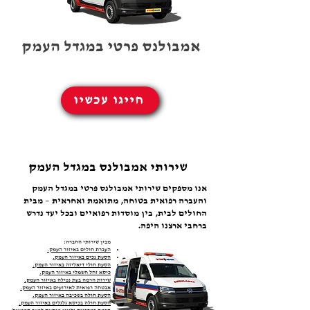
אמבולנס פרטי במגדל העמק
חייגו עכשיו
שירותי אמבולנס במגדל העמק
אנו מספקים שירותי אמבולנס פרטי במגדל העמק
והעברה רפואית בטוחה, מתואמת ואחראית – מבית
החולים לבית, בין מוסדות רפואיים ובכל יעד נדרש
ברחבי ארצנו היפה.
מבין שירותי החברה:
העברת חולים באיזור העמק.
הסעת נכים באיזור
העמק.
הסעת חולי דיאליזה באיזור
העמק.
כיסא זחל חשמלי באיזור
העמק.
שירות הרמה בעת נפילה באיזור
העמק.
אבטחה רפואית לאירועים באיזור
העמק.
הסעת חולה בשכיבה באיזור
העמק.
הסעת חולה בכיסא גלגלים באיזור
העמק.