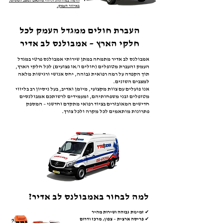
הרמה במדרגות וליווי מותאם למצב המטופל
באיזור
העמק.
העברת חולים ממגדל העמק לכל
חלקי הארץ – אמבולנס לב אדיר
אמבולנס לב אדיר מתמחה במתן שירותי אמבולנס פרטי במגדל
העמק והעברת מטופלים (חולים ו/או פצועים) לכל חלקי הארץ,
תוך הקפדה על רמה רפואית גבוהה, יחס אנושי ורגישות מלאה
למצבים השונים.
אנו פועלים עם צוות מקצועי, מיומן ואדיב, בעל ניסיון רב בליווי
מטופלים ובני משפחותיהם, ומעמידים לרשותכם אמבולנסים
חדישים המאובזרים בציוד רפואי מתקדם וחדשני – המספק
פתרונות מותאמים לכל מקרה ולכל צורך.
למה לבחור באמבולנס לב אדיר?
✔ זמינות גבוהה ושירות מהיר
✔ פריסה ארצית – צפון, מרכז ודרום