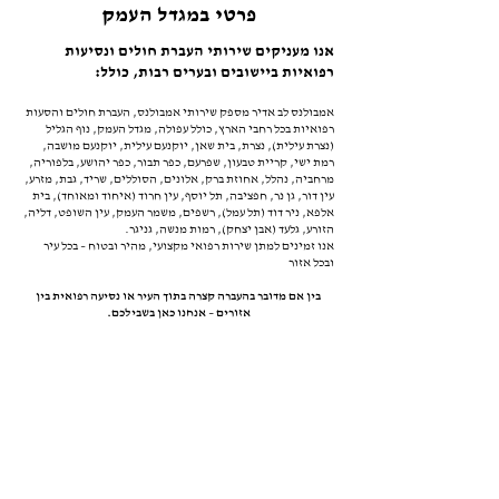
פרטי במגדל העמק
אנו מעניקים שירותי העברת חולים ונסיעות
רפואיות ביישובים ובערים רבות, כולל:
אמבולנס לב אדיר מספק שירותי אמבולנס, העברת חולים והסעות
רפואיות בכל רחבי הארץ, כולל עפולה, מגדל העמק, נוף הגליל
(נצרת עילית), נצרת, בית שאן, יוקנעם עילית, יוקנעם מושבה,
רמת ישי, קריית טבעון, שפרעם, כפר תבור, כפר יהושע, בלפוריה,
מרחביה, נהלל, אחוזת ברק, אלונים, הסוללים, שריד, גבת, מזרע,
עין דור, גן נר, חפציבה, תל יוסף, עין חרוד (איחוד ומאוחד), בית
אלפא, ניר דוד (תל עמל), רשפים, משמר העמק, עין השופט, דליה,
הזורע, גלעד (אבן יצחק), רמות מנשה, גניגר.
אנו זמינים למתן שירות רפואי מקצועי, מהיר ובטוח – בכל עיר
ובכל אזור​​
בין אם מדובר בהעברה קצרה בתוך העיר או נסיעה רפואית בין
אזורים – אנחנו כאן בשבילכם.