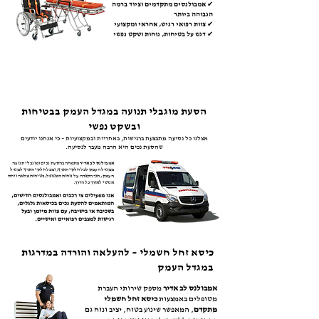
✔ אמבולנסים מתקדמים וציוד ברמה
הגבוהה ביותר
✔ צוות רפואי רגיש, אחראי ומקצועי
✔ דגש על בטיחות, נוחות ושקט נפשי
הסעת מוגבלי תנועה במגדל העמק בבטיחות
ובשקט נפשי
אצלנו כל נסיעה מתבצעת ברגישות, באחריות ובמקצועיות – כי אנחנו יודעים
שהסעת נכים היא הרבה מעבר לנסיעה.
אמבולנס לב אדיר
מתמחה בהסעת נכים ומוגבלי תנועה
ממגדל העמק לכל חלקי הארץ, ומכל חלקי הארץ למגדל
העמק , תוך הקפדה על נוחות המטופל, בטיחות מלאה ויחס
אנושי לאורך כל הדרך.
אנו מפעילים צי רכבים ואמבולנסים חדישים,
המותאמים להסעת נכים בכיסאות גלגלים,
בשכיבה או בישיבה, עם צוות מיומן ובעל
רגישות למצבים רפואיים ואישיים.
כיסא זחל חשמלי – להעלאה והורדה במדרגות
במגדל העמק
אמבולנס לב אדיר
מספק שירותי העברת
מטופלים באמצעות
כיסא זחל חשמלי
מתקדם
, המאפשר שינוע בטוח, יציב ונוח גם