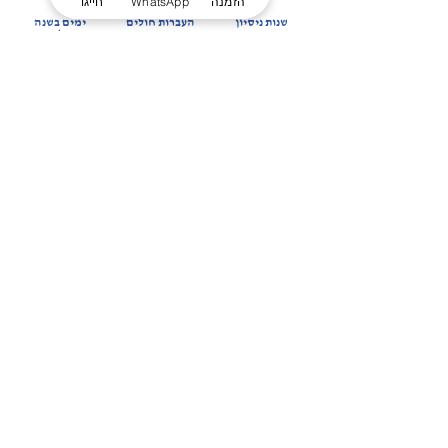
0
הזמנה
WhatsApp
חייגו
שנות ניסיון
העברות חולים
ימים בשנה
ועשייה בתחום
בשנה
זמנים למענכם
הרפואה דחופה
קבלו הצעה מהירה
ללא התחייבות
חזרו אליי
שירותינו
פינוי לבתי חולים
שירות הרמה
העברת חולים לכל הארץ
הסעת נכים
אבטחת אירועים
כסא זחל חשמלי למדרגות
הסעת חולי דיאליזה
הסעה לאירועי משפחה ופנאי