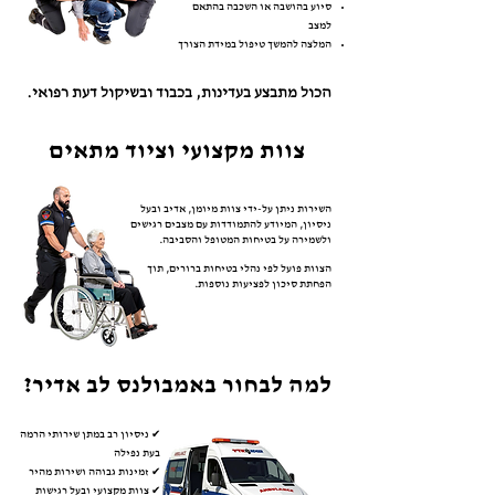
סיוע בהושבה או השכבה בהתאם
למצב
המלצה להמשך טיפול במידת הצורך
הכול מתבצע בעדינות, בכבוד ובשיקול דעת רפואי.
צוות מקצועי וציוד מתאים
השירות ניתן על-ידי צוות מיומן, אדיב ובעל
ניסיון, המיודע להתמודדות עם מצבים רגישים
ולשמירה על בטיחות המטופל והסביבה.
הצוות פועל לפי נהלי בטיחות ברורים, תוך
הפחתת סיכון לפציעות נוספות.
למה לבחור באמבולנס לב אדיר?
✔ ניסיון רב במתן שירותי הרמה
בעת נפילה
✔ זמינות גבוהה ושירות מהיר
✔ צוות מקצועי ובעל רגישות