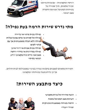
רגישה ומקצועית – עם צוות מיומן
וציוד מתאים, תוך שמירה על
בטיחות המטופל ומניעת החמרת
מצב רפואי.
מתי נדרש שירות הרמה בעת נפילה?
נפילה בבית פרטי או בדירה
נפילה של קשיש או אדם עם מוגבלות
נפילה ללא חבלה משמעותית אך עם
קושי לקום
נפילה בבית אבות או דיור מוגן
נפילה במדרגות או בחדרי רחצה
מצב שבו נדרש כוח מקצועי וידע
רפואי בסיסי
השירות מתאים למצבים בהם אין צורך בפינוי באמבולנס לבית חולים,
אך כן נדרש מענה בטיחותי ומקצועי.
כיצד מתבצע השירות?
הגעה מהירה של צוות מקצועי
הערכת מצב המטופל בשטח
הרמה בטוחה באמצעות טכניקות
וציוד ייעודי