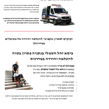
אמבולנס לב אדיר
מתמחה בהסעת נכים ומוגבלי תנועה
מנתניה לכל חלקי הארץ ו/או מכל חלקי הארץ לנתניה ,
תוך הקפדה על נוחות המטופל, בטיחות מלאה ויחס אנושי
לאורך כל הדרך.
אנו מפעילים צי רכבים ואמבולנסים חדישים, המותאמים
להסעת נכים בכיסאות גלגלים, בשכיבה או בישיבה, עם
צוות מיומן ובעל רגישות למצבים רפואיים ואישיים.
זקוקים לפתרון מקצועי להעלאה והורדה של מטופלים
במדרגות?
כיסא זחל חשמלי בנתניה פתרון בטוח
להעלאה והורדה במדרגות
אמבולנס לב אדיר
מספק שירותי העברת מטופלים
באמצעות
כיסא זחל חשמלי מתקדם
, באיזור
נתניה , המאפשר שינוע בטוח, יציב ונוח גם
במקומות ללא מעלית או גישה נוחה.
יציבות גבוהה
שליטה מלאה בירידה ועלייה
הפחתת מאמץ פיזי
שמירה על בטיחות ונוחות מרבית
השירות מתאים לבתים פרטיים, בנייני מגורים, מוסדות רפואיים וכל מקום שבו נדרשת
התמודדות עם מדרגות – תוך שמירה מלאה על בטיחות המטופל והצוות.