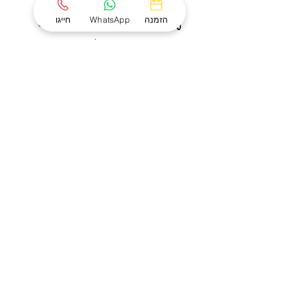
הזמנה
WhatsApp
חייגו
0
0
0
שנות ניסיון
העברות חולים
ימים בשנה
ועשייה בתחום
בשנה
זמנים למענכם
הרפואה דחופה
קבלו הצעה מהירה
ללא התחייבות
חזרו אליי
שירותינו
פינוי לבתי חולים
שירות הרמה
העברת חולים לכל הארץ
הסעת נכים
אבטחת אירועים
כסא זחל חשמלי למדרגות
הסעת חולי דיאליזה
הסעה לאירועי משפחה ופנאי