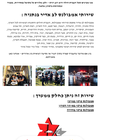
אנו מבינים שכל העברת חולה היא רגע רגיש – ולכן מלווים כל מטופל במסירות, בכבוד
ובתחושת ביטחון מלאה.
שירותי אמבולנס לב אדיר בנתניה :
אמבולנס לב אדיר מספק שירותי אמבולנס, העברת חולים והסעות רפואיות לכל הארץ,
כולל נתניה, חדרה, הרצליה, רעננה, כפר סבא, הוד השרון, רמת השרון, תל אביב
הצפונית, קיסריה, זכרון יעקב, פרדס חנה-כרכור, נתניה הדרומית, חריש, קדימה-צורן,
יבנה, בית ינאי, עין החורש, שער הגולן, חפציבה, יגור, בית ליד, חירות, עין איילה,
מעוז חיים, נווה ים, גן חיים, נורדיה, גבעת חן, כפר סירקין, צפריה, אור עקיבא, גבעת
אבני, פרדסיה, כפר יונה, אורנית, סביון, נווה ימין, גבעת שמואל, חבצלת השרון,
ירקונה, פסגות, קדימה, צורן, חרשים, עין שמר, בית חנן
אנו זמינים למתן שירות רפואי מקצועי, מהיר ובטוח – בכל עיר ובכל אזור​​
בין אם מדובר בהעברה קצרה בתוך העיר או נסיעה רפואית בין אזורים – אנחנו כאן
בשבילכם.
שירות זה ניתן כחלק ממערך :
אמבולנס פרטי במרכז
אמבולנס פרטי באיזור השרון
אמבולנס פרטי בחדרה