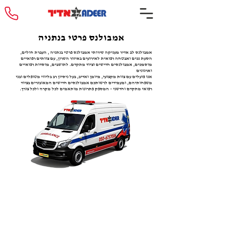
אמבולנס פרטי בנתניה
אמבולנס לב אדיר מעניקה שירותי אמבולנס פרטי בנתניה , העברת חולים,
הסעת נכים ואבטחה רפואית לאירועים באיזור השרון, עם צוותים רפואיים
מוסמכים, אמבולנסים חדישים וציוד מתקדם. לתושבים, מוסדות רפואיים
וארגונים
אנו פועלים עם צוות מקצועי, מיומן ואדיב, בעל ניסיון רב בליווי מטופלים ובני
משפחותיהם, ומעמידים לרשותכם אמבולנסים חדישים המאובזרים בציוד
רפואי מתקדם וחדשני – המספק פתרונות מותאמים לכל מקרה ולכל צורך.