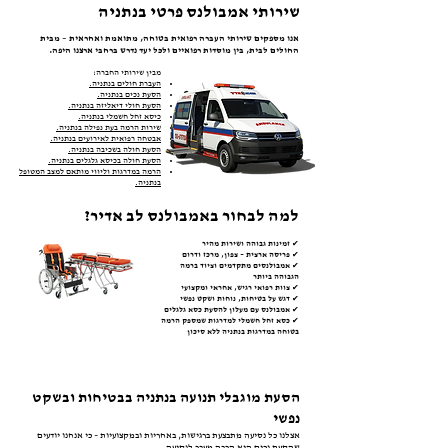
שירותי אמבולנס פרטי בנתניה
אנו מספקים שירותי העברה רפואית בטוחה, מתואמת ואחראית – מבית
החולים לבית, בין מוסדות רפואיים ולכל יעד נדרש ברחבי ארצנו היפה.
מבין שירותי החברה:
העברת חולים בנתניה.
הסעת נכים
בנתניה.
הסעת חולי דיאליזה
בנתניה.
כיסא זחל חשמלי
בנתניה.
שירות הרמה בעת נפילה
בנתניה.
אבטחה רפואית לאירועים
בנתניה.
הסעת חולה בשכיבה
בנתניה.
הסעת חולה בכיסא גלגלים
בנתניה.
הרמה במדרגות וליווי מותאם למצב המטופל
בנתניה.
למה לבחור באמבולנס לב אדיר?
✔ זמינות גבוהה ושירות מהיר
✔ פריסה ארצית – צפון, מרכז ודרום
✔ אמבולנסים מתקדמים וציוד ברמה
הגבוהה ביותר
✔ צוות רפואי רגיש, אחראי ומקצועי
✔ דגש על בטיחות, נוחות ושקט נפשי
✔ אמבולנס עם מעלון להסעת כסא גלגלים
✔ כסא זחל חשמלי למדרגות שמספק הרמה
בטוחה במדרגות בנתניה ללא סיכון
הסעת מוגבלי תנועה בנתניה בבטיחות ובשקט
נפשי
אצלנו כל נסיעה מתבצעת ברגישות, באחריות ובמקצועיות – כי אנחנו יודעים
שהסעת נכים היא הרבה מעבר לנסיעה.